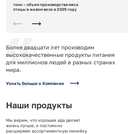
тонн – объем производства мяса
тонн – объем производства
тысяча тонн – объем производства
тысячи тонн – объем производства колбасных
тысяч тонн – объем экспорта продукции
тысяч тонн – объем экспорта
птицы в живом весе в 2025 году
комбикормов в 2025 году
растительных масел в 2025 году
изделий
из мяса птицы в 2025 году
подсолнечного масла в 2025 году
и полуфабрикатов в 2025 году
Более двадцати лет производим
высококачественные продукты питания
для миллионов людей в разных странах
мира.
Узнать больше о Компании
Наши продукты
Мы верим, что хорошая еда делает
жизнь лучше, и постоянно
расширяем ассортиментную линейку