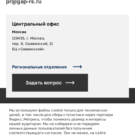
pr@gap-rs.ru
Центральный офис
Москва
119435, г. Москва,
пер. Б. Саввинский, 11
БЦ «Саввинский»
Региональные отделения
Задать вопрос
Мы используем файлы cookie только для технических
целей, в том числе для сбора статистики через партнера
Электронный адрес для СМИ:
Яндекс.Метрика, чтобы понимать размер и интересы
нашей аудитории. Мы не собираем и не передаем
pr@gap-rs.ru
личные данные пользователей без получения
соответствующего согласия. Тем не менее, на сайте