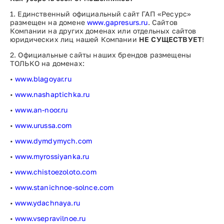
1.
Единственный официальный сайт ГАП «Ресурс»
размещен на домене
www.gapresurs.ru
. Сайтов
Компании на других доменах или отдельных сайтов
юридических лиц нашей Компании
НЕ СУЩЕСТВУЕТ
!
2.
Официальные сайты наших брендов размещены
ТОЛЬКО на доменах:
•
www.blagoyar.ru
•
www.nashaptichka.ru
•
www.an-noor.ru
•
www.urussa.com
•
www.dymdymych.com
•
www.myrossiyanka.ru
•
www.chistoezoloto.com
•
www.stanichnoe-solnce.com
•
www.ydachnaya.ru
•
www.vsepravilnoe.ru