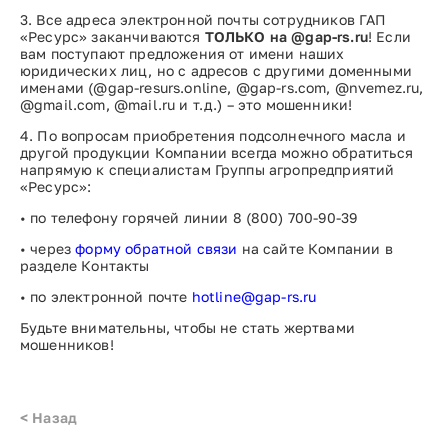
3.
Все адреса электронной почты сотрудников ГАП
«Ресурс» заканчиваются
ТОЛЬКО на @gap-rs.ru
! Если
вам поступают предложения от имени наших
юридических лиц, но с адресов с другими доменными
именами (@gap-resurs.online, @gap-rs.com, @nvemez.ru,
@gmail.com, @mail.ru и т.д.) – это мошенники!
4.
По вопросам приобретения подсолнечного масла и
другой продукции Компании всегда можно обратиться
напрямую к специалистам Группы агропредприятий
«Ресурс»:
•
по
телефону горячей линии
8
(
800
)
700-90-39
•
через
форму обратной связи
на сайте Компании в
разделе Контакты
•
по электронной почте
hotline@gap-rs.ru
Будьте внимательны, чтобы не стать жертвами
мошенников!
<
Назад