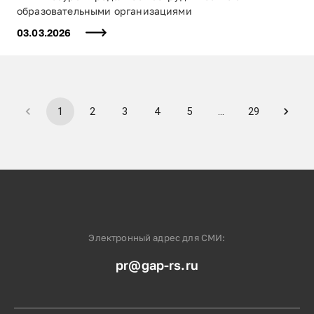
образовательными организациями
03.03.2026
1
2
3
4
5
…
29
Электронный адрес для СМИ:
pr@gap-rs.ru