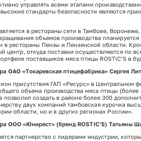
тивно управлять всеми этапами производственн
к высокие стандарты безопасности являются при
вляется в рестораны сети в Тамбове, Воронеже,
наращивания объемов производства планируется 
ки в рестораны Пензы и Пензенской области. Кр
й центр, откуда поставки осуществляются по вс
портфеле поставщиков мяса птицы ROSTIC’S в бу
ра ОАО «Токаревская птицефабрика» Сергея Ли
гион присутствия ГАП «Ресурс» в Центральном ф
общего объема производства мяса птицы (более 3
а позволил создать в районе более 300 дополни
тнерству двух компаний тамбовская курочка высш
ории области, но и в других регионах России».
ора ООО «Юнирест» (бренд
ROSTIC
’
S
) Татьяны Ш
ется партнерство с лидерами индустрии, котор