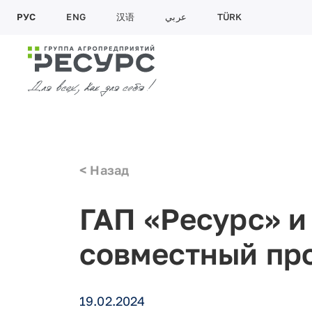
РУС
ENG
汉语
عربي
TÜRK
<
Назад
ГАП «Ресурс» и
совместный про
19.02.2024