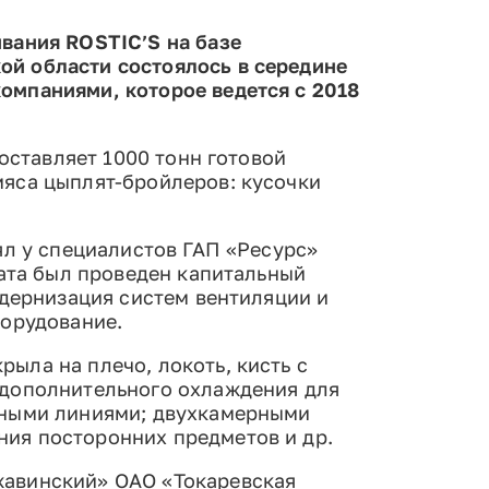
вания ROSTIC’S на базе
й области состоялось в середине
омпаниями, которое ведется с 2018
оставляет 1000 тонн готовой
яса цыплят-бройлеров: кусочки
ял у специалистов ГАП «Ресурс»
ната был проведен капитальный
одернизация систем вентиляции и
борудование.
ыла на плечо, локоть, кисть с
 дополнительного охлаждения для
рными линиями; двухкамерными
ия посторонних предметов и др.
жавинский» ОАО «Токаревская