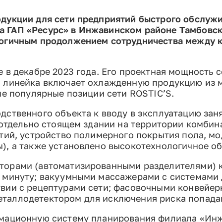
одукции для сети предприятий быстрого обслужи
 ГАП «Ресурс» в Инжавинском районе Тамбовско
логичным продолжением сотрудничества между к
 в декабре 2023 года. Его проектная мощность с
я линейка включает охлажденную продукцию из м
ие популярные позиции сети ROSTIC’S.
дственного объекта к вводу в эксплуатацию зан
в отдельно стоящем здании на территории комби
ытий, устройство полимерного покрытия пола, м
), а также установлено высокотехнологичное о
орами (автоматизированными разделителями) кр
в минуту; вакуумными массажерами с системами
твии с рецептурами сети; фасовочными конвейе
таллодетектором для исключения риска попадан
рмационную систему планирования филиала «Ин