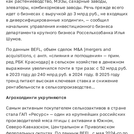
как растениеводство, МЭЗы, сахарные заводы,
элеваторы, комбикормовые заводы. Речь прежде всего
идет о бизнесах с выручкой до 3 млрд руб., не входящих
в диверсифицированные холдинги», — сообщил
начальник управления инвестиционного бизнеса
департамента крупного бизнеса Россельхозбанка Илья
Шумов.
По данным BEFL, объем сделок M&A [mergers and
acquisitions, с англ. «слияния и поглощения» — прим.
ред.РБК Краснодар] в сельском хозяйстве в денежном
выражении увеличился почти в три раза: с 52 млрд руб.
в 2023 году до 240 млрд руб. в 2024 году. В 2025 году
тренд питают высокая ключевая ставка и снижение
рентабельности в сельхозпроизводстве...
Агрохолдинги укрупняются
Самым активным покупателем сельхозактивов в стране
стала ГАП «Ресурс» — один из крупнейших российских
производителей мяса птицы с активами в Южном,
Северо-Кавказском, Центральном и Приволжском
федеральных округах. По данным BEFL, с мая 2024-го по