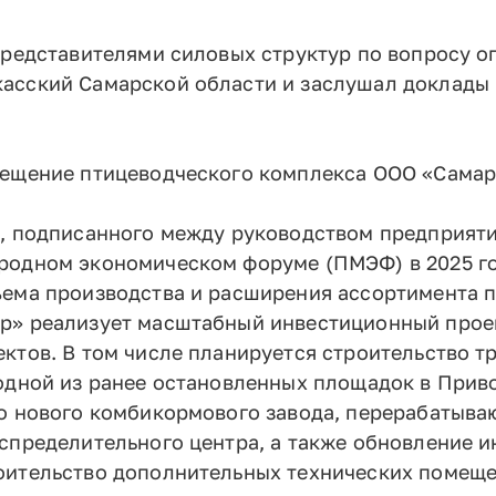
представителями силовых структур по вопросу о
сский Самарской области и заслушал доклады г
сещение птицеводческого комплекса ООО «Самар
я, подписанного между руководством предприят
родном экономическом форуме (ПМЭФ) в 2025 го
ема производства и расширения ассортимента п
р» реализует масштабный инвестиционный проек
ктов. В том числе планируется строительство 
 одной из ранее остановленных площадок в Прив
во нового комбикормового завода, перерабатыва
спределительного центра, а также обновление 
оительство дополнительных технических помеще