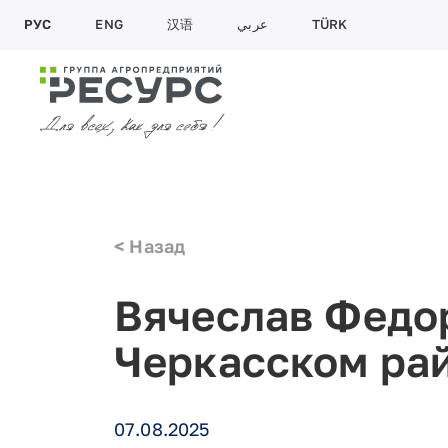
РУС
ENG
汉语
عربي
TÜRK
< Назад
Вячеслав Федор
Черкасском ра
07.08.2025